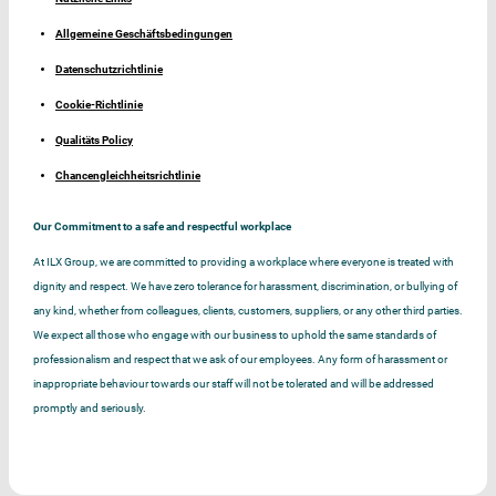
Allgemeine Geschäftsbedingungen
Datenschutzrichtlinie
Cookie-Richtlinie
Qualitäts Policy
Chancengleichheitsrichtlinie
Our Commitment to a safe and respectful workplace
At ILX Group, we are committed to providing a workplace where everyone is treated with
dignity and respect. We have zero tolerance for harassment, discrimination, or bullying of
any kind, whether from colleagues, clients, customers, suppliers, or any other third parties.
We expect all those who engage with our business to uphold the same standards of
professionalism and respect that we ask of our employees. Any form of harassment or
inappropriate behaviour towards our staff will not be tolerated and will be addressed
promptly and seriously.