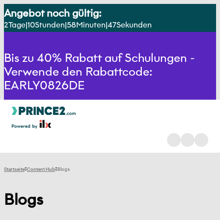
Angebot noch gültig:
2
Tage
10
Stunden
58
Minuten
47
Sekunden
Bis zu 40% Rabatt auf Schulungen -
Verwende den Rabattcode:
EARLY0826DE
Startseite
Content Hub
Blogs
Blogs