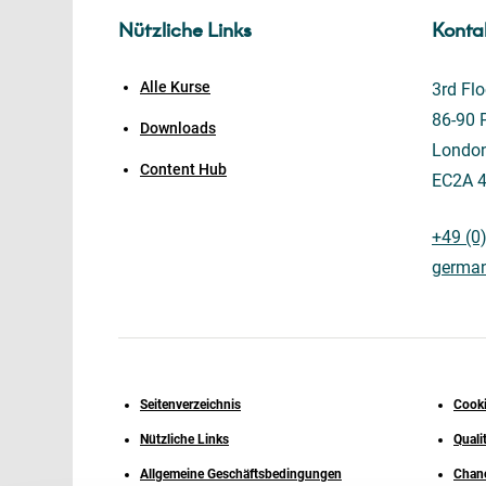
Nützliche Links
Konta
Alle Kurse
3rd Flo
86-90 P
Downloads
Londo
Content Hub
EC2A 
+49 (0
germa
Seitenverzeichnis
Cooki
Nützliche Links
Quali
Allgemeine Geschäftsbedingungen
Chanc