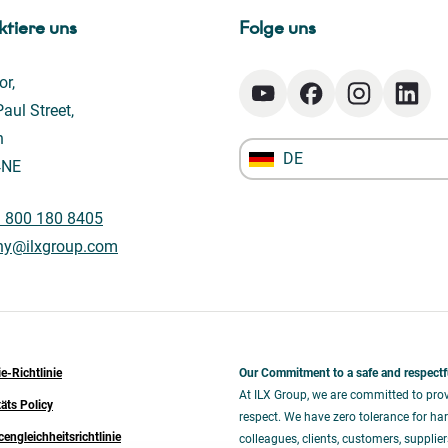
ktiere uns
Folge uns
or,
aul Street,
n
DE
4NE
) 800 180 8405
ny@ilxgroup.com
e-Richtlinie
Our Commitment to a safe and respectf
At ILX Group, we are committed to prov
täts Policy
respect. We have zero tolerance for har
engleichheitsrichtlinie
colleagues, clients, customers, supplie