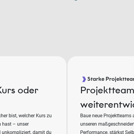
Starke Projekttea
Kurs oder
Projektteams
weiterentwi
her bist, welcher Kurs zu
Baue neue Projektteams a
n hast – unser
unseren maßgeschneidert
d unkompliziert, damit du
Performance, stärkst Sel