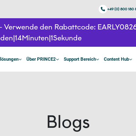
+49 (0) 800 180
n - Verwende den Rabattcode: EARLY08
nden
14
Minuten
0
Sekunden
lösungen
Über PRINCE2
Support Bereich
Content Hub
Blogs