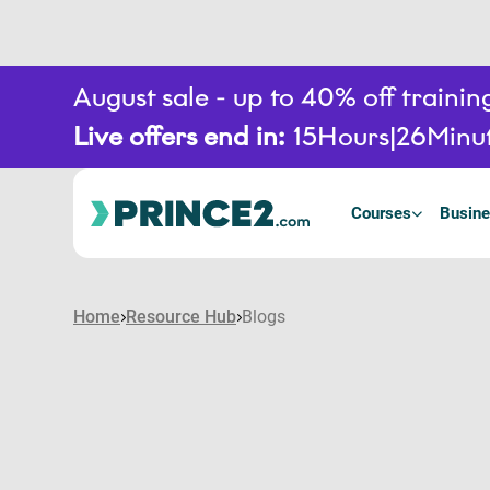
August sale - up to 40% off train
Live offers end in:
15
Hours
26
Minu
Courses
Busine
Home
Resource Hub
Blogs