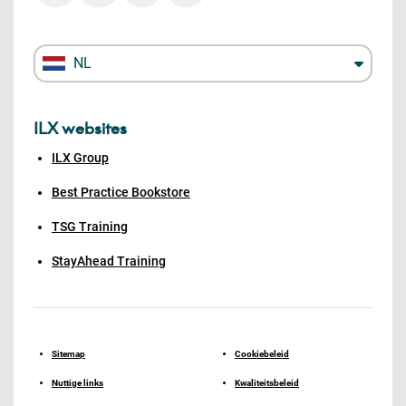
NL
ILX websites
ILX Group
Best Practice Bookstore
TSG Training
StayAhead Training
Sitemap
Cookiebeleid
Nuttige links
Kwaliteitsbeleid