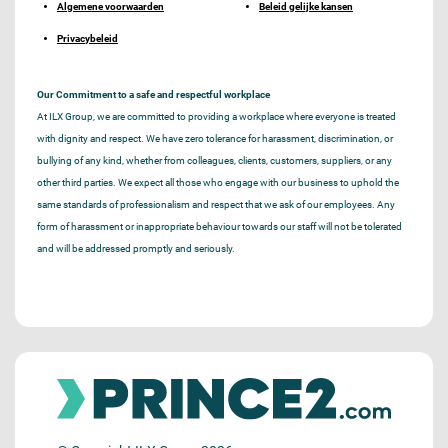
Algemene voorwaarden
Beleid gelijke kansen
Privacybeleid
Our Commitment to a safe and respectful workplace
At ILX Group, we are committed to providing a workplace where everyone is treated
with dignity and respect. We have zero tolerance for harassment, discrimination, or
bullying of any kind, whether from colleagues, clients, customers, suppliers, or any
other third parties. We expect all those who engage with our business to uphold the
same standards of professionalism and respect that we ask of our employees. Any
form of harassment or inappropriate behaviour towards our staff will not be tolerated
and will be addressed promptly and seriously.