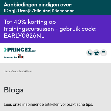
Aanbiedingen eindigen over:
1
Dag
2
Uren
57
Minuten
10
Seconden
Tot 40% korting op
trainingscursussen - gebruik code:
EARLY0826NL
Home
Kennisbank
Blogs
Blogs
Lees onze inspirerende artikelen vol praktische tips,