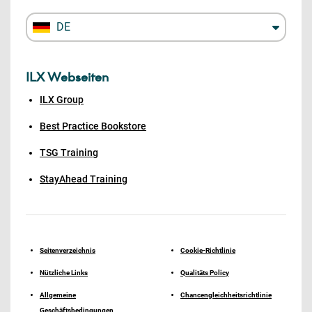
DE
ILX Webseiten
ILX Group
Best Practice Bookstore
TSG Training
StayAhead Training
Seitenverzeichnis
Cookie-Richtlinie
Nützliche Links
Qualitäts Policy
Allgemeine
Chancengleichheitsrichtlinie
Geschäftsbedingungen