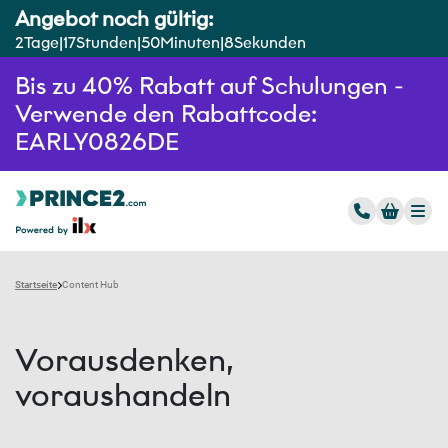
Angebot noch gültig:
2
Tage
17
Stunden
50
Minuten
7
Sekunden
Bis zu 40% Rabatt auf Schulungen -
Verwende den Rabattcode:
EARLY0826DE
Startseite
Content Hub
Vorausdenken,
voraushandeln