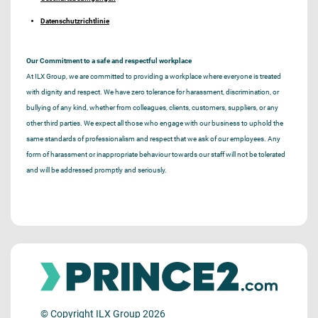
Datenschutzrichtlinie
Our Commitment to a safe and respectful workplace
At ILX Group, we are committed to providing a workplace where everyone is treated
with dignity and respect. We have zero tolerance for harassment, discrimination, or
bullying of any kind, whether from colleagues, clients, customers, suppliers, or any
other third parties. We expect all those who engage with our business to uphold the
same standards of professionalism and respect that we ask of our employees. Any
form of harassment or inappropriate behaviour towards our staff will not be tolerated
and will be addressed promptly and seriously.
© Copyright ILX Group 2026