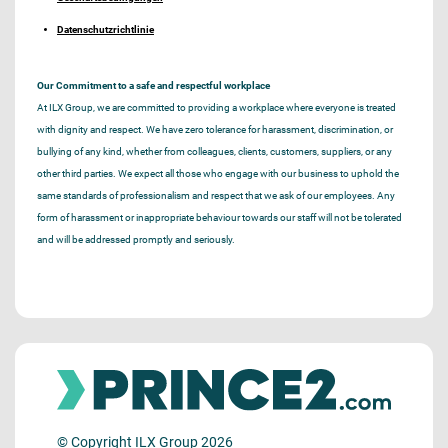
Datenschutzrichtlinie
Our Commitment to a safe and respectful workplace
At ILX Group, we are committed to providing a workplace where everyone is treated
with dignity and respect. We have zero tolerance for harassment, discrimination, or
bullying of any kind, whether from colleagues, clients, customers, suppliers, or any
other third parties. We expect all those who engage with our business to uphold the
same standards of professionalism and respect that we ask of our employees. Any
form of harassment or inappropriate behaviour towards our staff will not be tolerated
and will be addressed promptly and seriously.
© Copyright ILX Group 2026