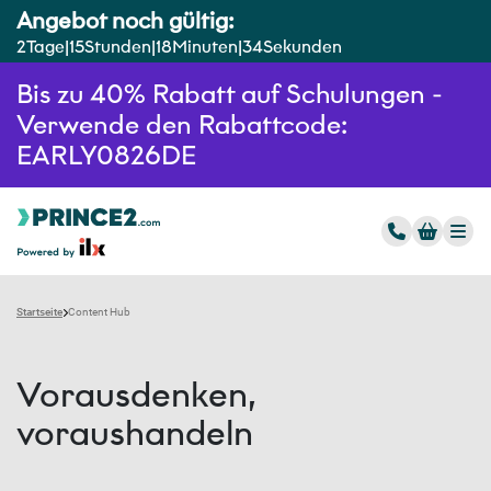
Angebot noch gültig:
2
Tage
15
Stunden
18
Minuten
34
Sekunden
Bis zu 40% Rabatt auf Schulungen -
Verwende den Rabattcode:
EARLY0826DE
Startseite
Content Hub
Vorausdenken,
voraushandeln