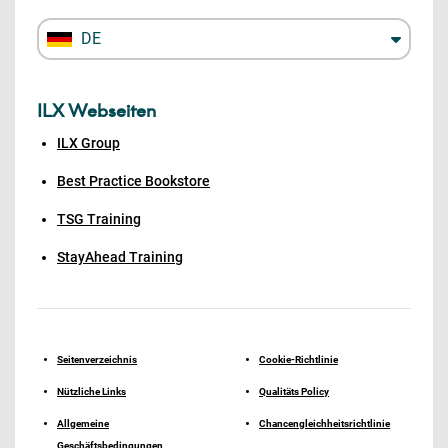
DE
ILX Webseiten
ILX Group
Best Practice Bookstore
TSG Training
StayAhead Training
Seitenverzeichnis
Cookie-Richtlinie
Nützliche Links
Qualitäts Policy
Allgemeine
Chancengleichheitsrichtlinie
Geschäftsbedingungen