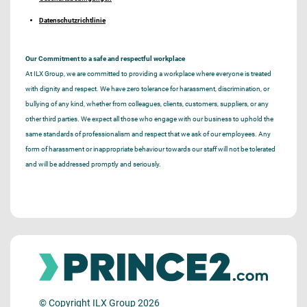
Datenschutzrichtlinie
Our Commitment to a safe and respectful workplace
At ILX Group, we are committed to providing a workplace where everyone is treated
with dignity and respect. We have zero tolerance for harassment, discrimination, or
bullying of any kind, whether from colleagues, clients, customers, suppliers, or any
other third parties. We expect all those who engage with our business to uphold the
same standards of professionalism and respect that we ask of our employees. Any
form of harassment or inappropriate behaviour towards our staff will not be tolerated
and will be addressed promptly and seriously.
© Copyright ILX Group 2026