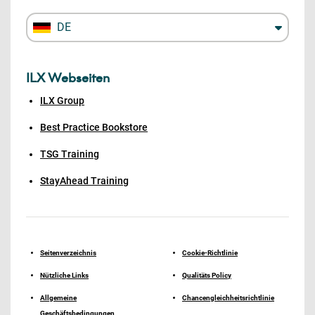
DE
ILX Webseiten
ILX Group
Best Practice Bookstore
TSG Training
StayAhead Training
Seitenverzeichnis
Cookie-Richtlinie
Nützliche Links
Qualitäts Policy
Allgemeine
Chancengleichheitsrichtlinie
Geschäftsbedingungen