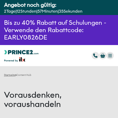
Angebot noch gültig:
2
Tage
12
Stunden
57
Minuten
35
Sekunden
Bis zu 40% Rabatt auf Schulungen -
Verwende den Rabattcode:
EARLY0826DE
Startseite
Content Hub
Vorausdenken,
voraushandeln