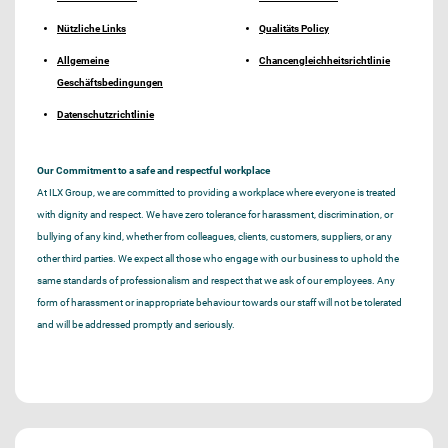
Nützliche Links
Qualitäts Policy
Allgemeine
Chancengleichheitsrichtlinie
Geschäftsbedingungen
Datenschutzrichtlinie
Our Commitment to a safe and respectful workplace
At ILX Group, we are committed to providing a workplace where everyone is treated
with dignity and respect. We have zero tolerance for harassment, discrimination, or
bullying of any kind, whether from colleagues, clients, customers, suppliers, or any
other third parties. We expect all those who engage with our business to uphold the
same standards of professionalism and respect that we ask of our employees. Any
form of harassment or inappropriate behaviour towards our staff will not be tolerated
and will be addressed promptly and seriously.