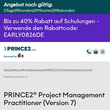
Angebot noch gültig:
2
Tage
9
Stunden
21
Minuten
38
Sekunden
Bis zu 40% Rabatt auf Schulungen -
Verwende den Rabattcode:
EARLY0826DE
Startseite
Kurse
Projektmanagement
PRINCE2® Project Management training
Practitioner (Version 7)
PRINCE2® Project Management
Practitioner (Version 7)