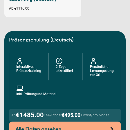
Ab €1116.00
Präsenzschulung (Deutsch)
Interaktives
2 Tage
Persönliche
Präsenztraining
akkreditiert
Lernumgebung
vor Ort
Inkl. Prüfungund Material
€1485.00
€495.00
Ab
+MwSt
oder
+MwSt/pro Monat
Alle Daten ansehen