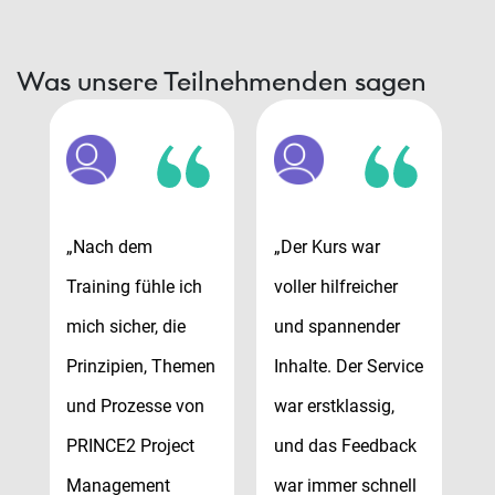
Was unsere Teilnehmenden sagen
„Nach dem
„Der Kurs war
„
Training fühle ich
voller hilfreicher
T
mich sicher, die
und spannender
m
e
Prinzipien, Themen
Inhalte. Der Service
P
und Prozesse von
war erstklassig,
u
k
PRINCE2 Project
und das Feedback
P
l
Management
war immer schnell
M