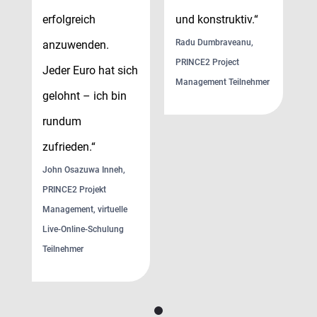
erfolgreich
und konstruktiv.“
e
Radu Dumbraveanu,
anzuwenden.
a
PRINCE2 Project
Jeder Euro hat sich
J
r
Management Teilnehmer
gelohnt – ich bin
g
rundum
r
zufrieden.“
z
John Osazuwa Inneh,
J
PRINCE2 Projekt
P
Management, virtuelle
Ma
Live-Online-Schulung
Li
Teilnehmer
Te