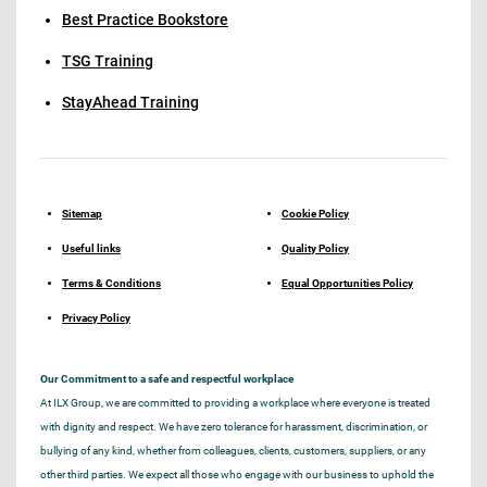
Best Practice Bookstore
TSG Training
StayAhead Training
Sitemap
Cookie Policy
Useful links
Quality Policy
Terms & Conditions
Equal Opportunities Policy
Privacy Policy
Our Commitment to a safe and respectful workplace
At ILX Group, we are committed to providing a workplace where everyone is treated
with dignity and respect. We have zero tolerance for harassment, discrimination, or
bullying of any kind, whether from colleagues, clients, customers, suppliers, or any
other third parties. We expect all those who engage with our business to uphold the