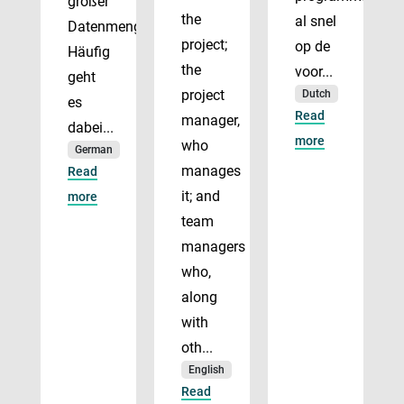
großer
the
al snel
Datenmengen.
project;
op de
Häufig
the
voor...
geht
project
Dutch
es
Read
manager,
dabei...
more
who
German
manages
Read
it; and
more
team
managers
who,
along
with
oth...
English
Read