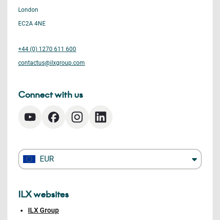
London
EC2A 4NE
+44 (0) 1270 611 600
contactus@ilxgroup.com
Connect with us
EUR
ILX websites
ILX Group