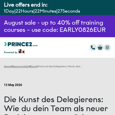
Live offers end in:
1
Day
22
Hours
22
Minutes
26
Seconds
August sale - up to 40% off training
courses – use code: EARLY0826EUR
Home
Resource Hub
Blogs
Die Kunst des Delegierens: Wie du dein Team als neuer Projektmanager stärkst
13 May 2026
Die Kunst des Delegierens:
Wie du dein Team als neuer