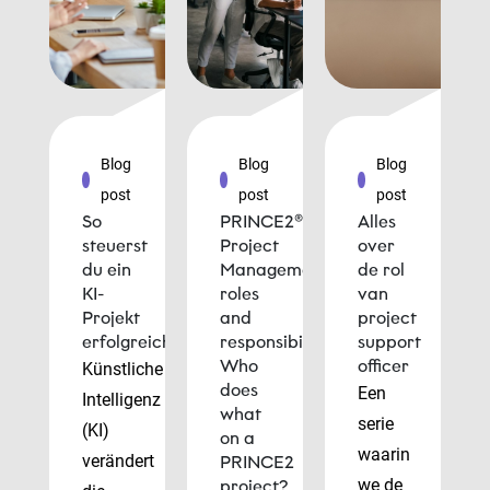
Blog
Blog
Blog
post
post
post
So
PRINCE2®
Alles
steuerst
Project
over
du ein
Management
de rol
KI-
roles
van
Projekt
and
project
erfolgreich
responsibilities:
support
Who
officer
Künstliche
does
Een
Intelligenz
what
serie
(KI)
on a
waarin
verändert
PRINCE2
we de
project?