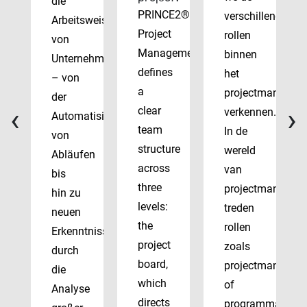
die
PRINCE2®
verschillende
Arbeitsweise
Project
rollen
von
Management
binnen
Unternehmen
defines
het
– von
a
projectmanagem
der
‹
›
clear
verkennen.
Automatisierung
team
In de
von
structure
wereld
Abläufen
across
van
bis
three
projectmanagem
hin zu
levels:
treden
neuen
the
rollen
Erkenntnissen
project
zoals
durch
board,
projectmanager
die
which
of
Analyse
directs
programmadirect