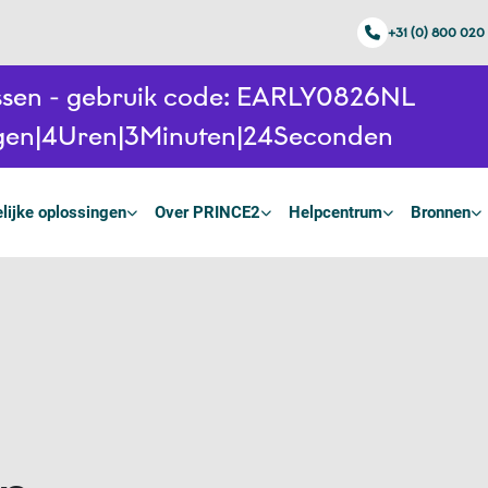
+31 (0) 800 020
ussen - gebruik code: EARLY0826NL
gen
4
Uren
3
Minuten
23
Seconden
lijke oplossingen
Over PRINCE2
Helpcentrum
Bronnen