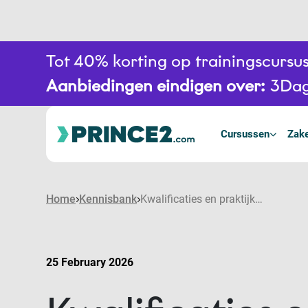
Tot 40% korting op trainingscurs
Aanbiedingen eindigen over:
3
Da
Cursussen
Zake
Home
Kennisbank
Kwalificaties en praktijkervaring in balans: wat beide waard zijn voor goed projectmanagement
25 February 2026