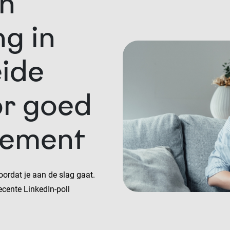
en
ng in
eide
or goed
gement
oordat je aan de slag gaat.
cente LinkedIn-poll