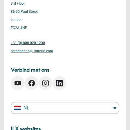
3rd Floor,
86-90 Paul Street,
London
EC2A 4NE
+31 (0) 800 020 1230
netherlands@ilxgroup.com
Verbind met ons
NL
ILX websites