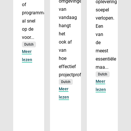
omgevingen
oplevering
of
van
soepel
programmadirecteur
vandaag
verlopen.
al snel
hangt
Een
op de
het
van
voor...
ook af
de
Dutch
van
meest
Meer
hoe
essentiële
lezen
effectief
maa...
projectprofes...
Dutch
Meer
Dutch
Meer
lezen
lezen