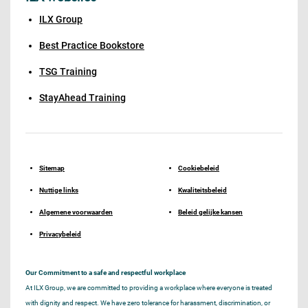
ILX Group
Best Practice Bookstore
TSG Training
StayAhead Training
Sitemap
Cookiebeleid
Nuttige links
Kwaliteitsbeleid
Algemene voorwaarden
Beleid gelijke kansen
Privacybeleid
Our Commitment to a safe and respectful workplace
At ILX Group, we are committed to providing a workplace where everyone is treated
with dignity and respect. We have zero tolerance for harassment, discrimination, or