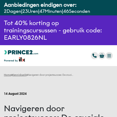
Aanbiedingen eindigen over:
2
Dagen
23
Uren
47
Minuten
45
Seconden
Tot 40% korting op
trainingscursussen - gebruik code:
EARLY0826NL
Home
Kennisbank
Navigeren door projectsucces: De cruciale rol van metrics in projectmanagement
14 August 2024
Navigeren door