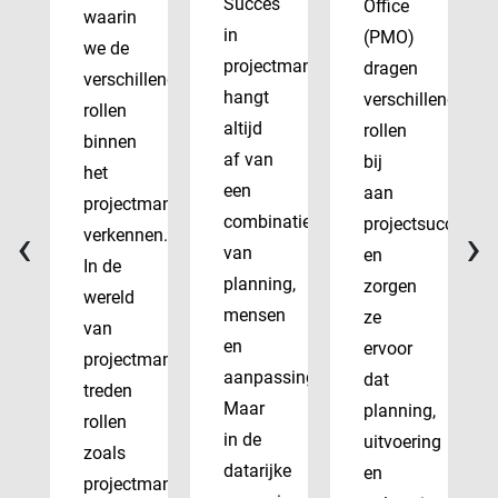
Succes
Office
waarin
in
(PMO)
we de
projectmanagement
dragen
verschillende
hangt
verschillende
rollen
altijd
rollen
binnen
af van
bij
het
een
aan
projectmanagementvak
combinatie
projectsucces
‹
›
verkennen.
van
en
In de
planning,
zorgen
wereld
mensen
ze
van
en
ervoor
projectmanagement
aanpassingsvermogen.
dat
treden
Maar
planning,
rollen
in de
uitvoering
zoals
datarijke
en
projectmanager