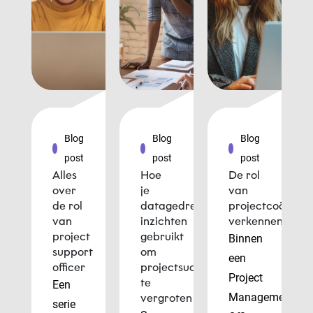
Blog
Blog
Blog
post
post
post
Alles
Hoe
De rol
over
je
van
de rol
datagedreven
projectcoördina
van
inzichten
verkennen
project
gebruikt
Binnen
support
om
een
officer
projectsucces
Project
te
Een
Management
vergroten
serie