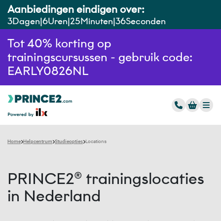
Aanbiedingen eindigen over:
3
Dagen
6
Uren
25
Minuten
35
Seconden
Tot 40% korting op
trainingscursussen - gebruik code:
EARLY0826NL
Home
Helpcentrum
Studieopties
Locations
PRINCE2® trainingslocaties
in Nederland