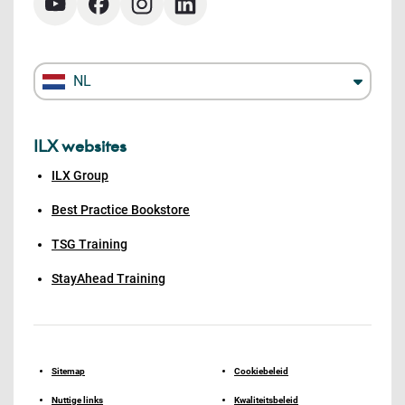
NL
ILX websites
ILX Group
Best Practice Bookstore
TSG Training
StayAhead Training
Sitemap
Cookiebeleid
Nuttige links
Kwaliteitsbeleid