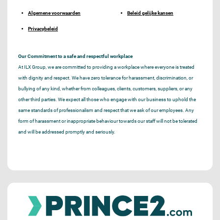
Algemene voorwaarden
Beleid gelijke kansen
Privacybeleid
Our Commitment to a safe and respectful workplace
At ILX Group, we are committed to providing a workplace where everyone is treated
with dignity and respect. We have zero tolerance for harassment, discrimination, or
bullying of any kind, whether from colleagues, clients, customers, suppliers, or any
other third parties. We expect all those who engage with our business to uphold the
same standards of professionalism and respect that we ask of our employees. Any
form of harassment or inappropriate behaviour towards our staff will not be tolerated
and will be addressed promptly and seriously.