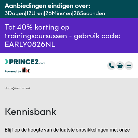
Aanbiedingen eindigen over:
3
Dagen
12
Uren
26
Minuten
28
Seconden
Tot 40% korting op
trainingscursussen - gebruik code:
EARLY0826NL
Home
Kennisbank
Kennisbank
Blijf op de hoogte van de laatste ontwikkelingen met onze