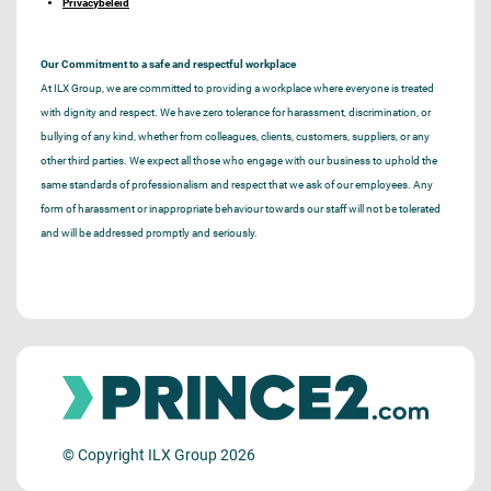
Privacybeleid
Our Commitment to a safe and respectful workplace
At ILX Group, we are committed to providing a workplace where everyone is treated
with dignity and respect. We have zero tolerance for harassment, discrimination, or
bullying of any kind, whether from colleagues, clients, customers, suppliers, or any
other third parties. We expect all those who engage with our business to uphold the
same standards of professionalism and respect that we ask of our employees. Any
form of harassment or inappropriate behaviour towards our staff will not be tolerated
and will be addressed promptly and seriously.
© Copyright ILX Group 2026