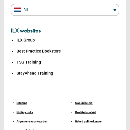
NL
ILX websites
ILX Group
Best Practice Bookstore
TSG Training
StayAhead Training
Sitemap
Cookiebeleid
Nuttige links
Kwaliteitsbeleid
Algemene voorwaarden
Beleid gelijke kansen