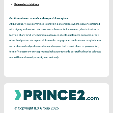
Datenschutzrichtlinie
Our Commitment to a safe and respectful workplace
At ILX Group, we are committed to providing a workplace where everyone is treated
with dignity and respect. We have zero tolerance for harassment, discrimination, or
bullying of any kind, whether from colleagues, clients, customers, suppliers, or any
other third parties. We expect all those who engage with our business to uphold the
same standards of professionalism and respect that we ask of our employees. Any
form of harassment or inappropriate behaviour towards our staff will not be tolerated
and will be addressed promptly and seriously.
© Copyright ILX Group 2026