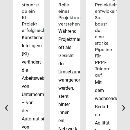
steuerst
Rolle
Projektleiter
du ein
eines
entwickeln:
KI-
Projektadministrators
So
Projekt
verstehen
baust
erfolgreich
du
Während
eine
Künstliche
Projektmanager
starke
Intelligenz
oft als
Pipeline
(KI)
Gesicht
für
verändert
PPM-
der
Talente
die
Umsetzung
auf
Arbeitsweise
wahrgenommen
Mit
von
werden,
dem
Unternehmen
steht
wachsenden
‹
›
– von
hinter
Bedarf
der
ihnen
an
Automatisierung
ein
Agilität,
von
Netzwerk