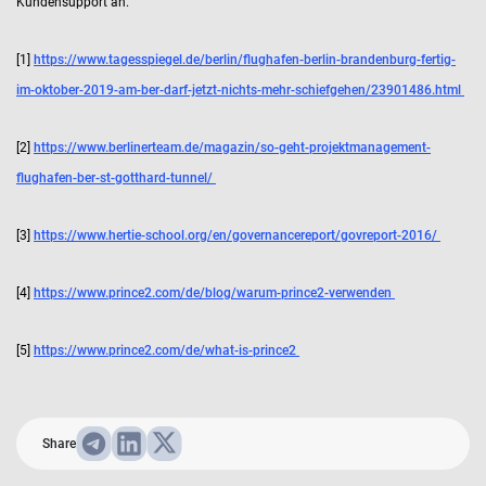
Kundensupport an.
[1]
https://www.tagesspiegel.de/berlin/flughafen-berlin-brandenburg-fertig-
im-oktober-2019-am-ber-darf-jetzt-nichts-mehr-schiefgehen/23901486.html
[2]
https://www.berlinerteam.de/magazin/so-geht-projektmanagement-
flughafen-ber-st-gotthard-tunnel/
[3]
https://www.hertie-school.org/en/governancereport/govreport-2016/
[4]
https://www.prince2.com/de/blog/warum-prince2-verwenden
[5]
https://www.prince2.com/de/what-is-prince2
Share