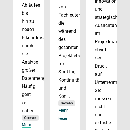
Innovation
Abläufen
von
und
bis
Fachleuten,
strategischer
hin zu
die
Ausrichtung
neuen
während
im
Erkenntnissen
des
Projektmanagem
durch
gesamten
steigt
die
Projektlebenszyklus
der
Analyse
für
Druck
großer
Struktur,
auf
Datenmengen.
Kontinuität
Unternehmen.
Häufig
und
Sie
geht
Kon...
müssen
es
German
nicht
dabei...
Mehr
nur
German
lesen
aktuelle
Mehr