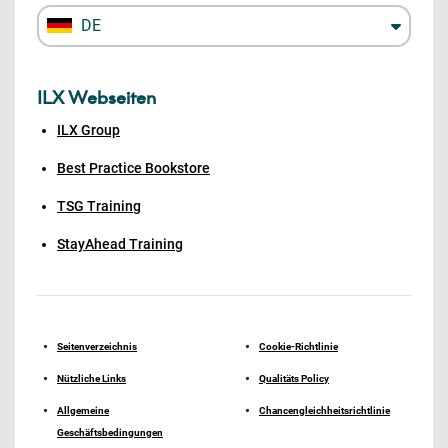
DE
ILX Webseiten
ILX Group
Best Practice Bookstore
TSG Training
StayAhead Training
Seitenverzeichnis
Cookie-Richtlinie
Nützliche Links
Qualitäts Policy
Allgemeine
Chancengleichheitsrichtlinie
Geschäftsbedingungen