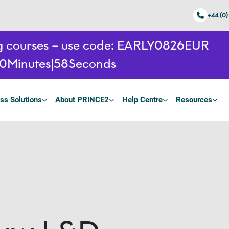
+44 (0)
ing courses – use code: EARLY0826EUR
0
Minutes
57
Seconds
ss Solutions
About PRINCE2
Help Centre
Resources