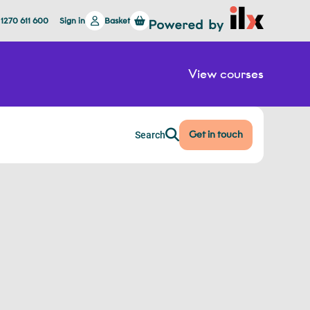
 1270 611 600
Sign in
Basket
View courses
Get in touch
Search