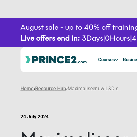
August sale - up to 40% off train
Live offers end in:
3
Days
0
Hours
4
Courses
Busine
Home
Resource Hub
Maximaliseer uw L&D strategie voor succes: Hoe haalt u het meeste uit uw training voor uw cursisten en organisatie?
24 July 2024