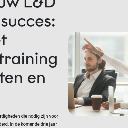
 uw L&D
 succes:
t
training
ten en
rdigheden die nodig zijn voor
erd. In de komende drie jaar