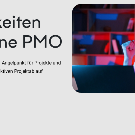
e
keiten
rne PMO
d Angelpunkt für Projekte und
ektiven Projektablauf