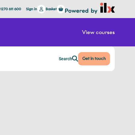
 1270 611 600
Sign in
Basket
View courses
Get in touch
Search