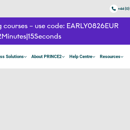
+44 (0)
ing courses – use code: EARLY0826EUR
2
Minutes
14
Seconds
ss Solutions
About PRINCE2
Help Centre
Resources