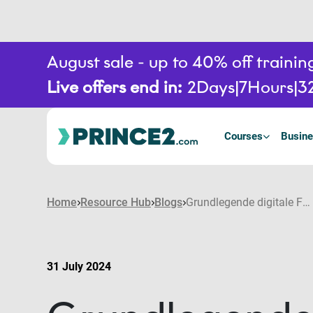
August sale - up to 40% off train
Live offers end in:
2
Days
7
Hours
3
Courses
Busine
Home
Resource Hub
Blogs
Grundlegende digitale Fähigkeiten für das moderne PMO
31 July 2024