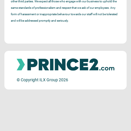
other third parties. We expect all those who engage with our business to uphold the
same standards of professionalism and respect that we ask of our employees. Any
form of harassment or inappropriate behaviour towards our staff will not be tolerated
and will be addressed promptly and seriously.
© Copyright ILX Group 2026