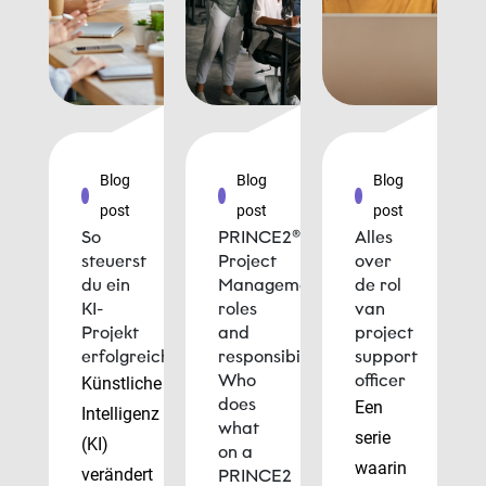
Blog
Blog
Blog
post
post
post
So
PRINCE2®
Alles
steuerst
Project
over
du ein
Management
de rol
KI-
roles
van
Projekt
and
project
erfolgreich
responsibilities:
support
Who
officer
Künstliche
does
Een
Intelligenz
what
serie
(KI)
on a
waarin
verändert
PRINCE2