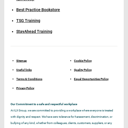
Best Practice Bookstore
TSG Training
StayAhead Training
Sitemap
Cookie Policy
Useful links
Quality Policy
Terms & Conditions
Equal Opportunities Policy
Privacy Policy
Our Commitment to a safe and respectful workplace
At ILX Group, we are committed to providing a workplace where everyone is treated
with dignity and respect. We have zero tolerance for harassment, discrimination, or
bullying of any kind, whether from colleagues, clients, customers, suppliers, or any