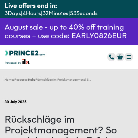
Live offers end in:
3
Days
4
Hours
32
Minutes
52
Seconds
August sale - up to 40% off training
courses – use code: EARLY0826EUR
Home
Resource Hub
Rückschläge im Projektmanagement? So wandelst du sie in Erfolge um
30 July 2025
Rückschläge im
Projektmanagement? So