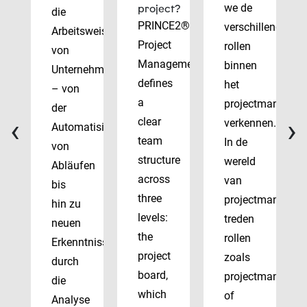
we de
project?
die
PRINCE2®
verschillende
Arbeitsweise
Project
rollen
von
Management
binnen
Unternehmen
defines
het
– von
a
projectmanagem
der
‹
›
clear
verkennen.
Automatisierung
team
In de
von
structure
wereld
Abläufen
across
van
bis
three
projectmanagem
hin zu
levels:
treden
neuen
the
rollen
Erkenntnissen
project
zoals
durch
board,
projectmanager
die
which
of
Analyse