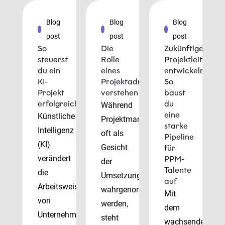
Blog
Blog
Blog
post
post
post
So
Die
Zukünftige
steuerst
Rolle
Projektleiter
du ein
eines
entwickeln:
KI-
Projektadministrators
So
Projekt
verstehen
baust
erfolgreich
du
Während
eine
Künstliche
Projektmanager
starke
Intelligenz
oft als
Pipeline
(KI)
Gesicht
für
verändert
PPM-
der
Talente
die
Umsetzung
auf
Arbeitsweise
wahrgenommen
Mit
von
werden,
dem
Unternehmen
steht
wachsenden