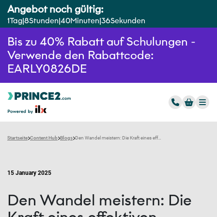
Angebot noch gültig:
1
Tag
8
Stunden
40
Minuten
35
Sekunden
Bis zu 40% Rabatt auf Schulungen -
Verwende den Rabattcode:
EARLY0826DE
Startseite
Content Hub
Blogs
Den Wandel meistern: Die Kraft eines effektiven Change Managements für Projektprofis
15 January 2025
Den Wandel meistern: Die