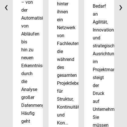
‹
›
– von
hinter
Bedarf
der
ihnen
an
Automatisierung
ein
Agilität,
von
Netzwerk
Innovation
Abläufen
von
und
bis
Fachleuten,
strategischer
hin zu
die
Ausrichtung
neuen
während
im
Erkenntnissen
des
Projektmanagem
durch
gesamten
steigt
die
Projektlebenszyklus
der
Analyse
für
Druck
großer
Struktur,
auf
Datenmengen.
Kontinuität
Unternehmen.
Häufig
und
Sie
geht
Kon...
müssen