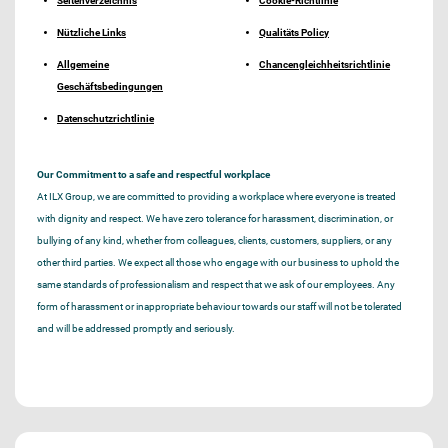
Seitenverzeichnis
Cookie-Richtlinie
Nützliche Links
Qualitäts Policy
Allgemeine
Chancengleichheitsrichtlinie
Geschäftsbedingungen
Datenschutzrichtlinie
Our Commitment to a safe and respectful workplace
At ILX Group, we are committed to providing a workplace where everyone is treated
with dignity and respect. We have zero tolerance for harassment, discrimination, or
bullying of any kind, whether from colleagues, clients, customers, suppliers, or any
other third parties. We expect all those who engage with our business to uphold the
same standards of professionalism and respect that we ask of our employees. Any
form of harassment or inappropriate behaviour towards our staff will not be tolerated
and will be addressed promptly and seriously.